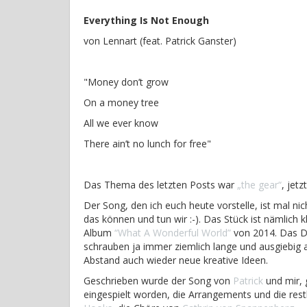
Everything Is Not Enough
von Lennart (feat. Patrick Ganster)
"Money don’t grow
On a money tree
All we ever know
There ain’t no lunch for free"
Das Thema des letzten Posts war
„the gear“
, jetz
Der Song, den ich euch heute vorstelle, ist mal n
das können und tun wir :-). Das Stück ist nämlich k
Album
“What A Wonderful World”
von 2014. Das De
schrauben ja immer ziemlich lange und ausgiebi
Abstand auch wieder neue kreative Ideen.
Geschrieben wurde der Song von
Patrick
und mir, 
eingespielt worden, die Arrangements und die res