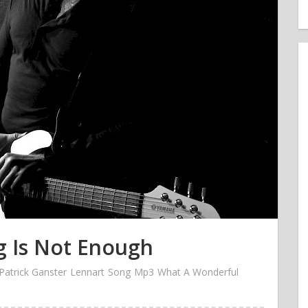
 Is Not Enough
Patrick Ganster
Lennart
Song
Mp3
What A Wonderful