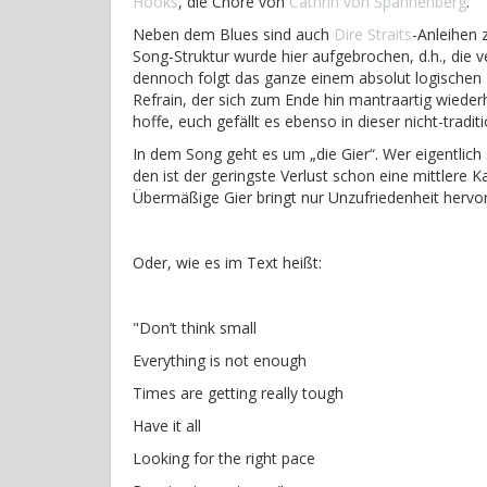
Hooks
, die Chöre von
Cathrin von Spannenberg
.
Neben dem Blues sind auch
Dire Straits
-Anleihen 
Song-Struktur wurde hier aufgebrochen, d.h., die
dennoch folgt das ganze einem absolut logischen F
Refrain, der sich zum Ende hin mantraartig wiederh
hoffe, euch gefällt es ebenso in dieser nicht-tradit
In dem Song geht es um „die Gier“. Wer eigentlich 
den ist der geringste Verlust schon eine mittlere 
Übermäßige Gier bringt nur Unzufriedenheit hervor,
Oder, wie es im Text heißt:
"Don’t think small
Everything is not enough
Times are getting really tough
Have it all
Looking for the right pace