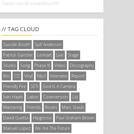
Tweets von @LennartMusic99
// TAG CLOUD
Suicide Booth
Spif Anderson
Patrick Ganster
Lennart
Live
Stage
Studio
Song
Phase III
Video
Discography
Bio
CD
Vinyl
Mp3
Interview
Report
Friendly Fire
SETI
God Is A Camera
Ivan Hajek
Labor
Coverversion
Lily
Mastering
Friends
Books
Marc Staub
David Guetta
Hipgnosis
Paul Graham Brown
Manuel Lopez
We Are The Future