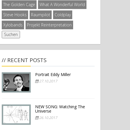
The Golden Cage
What A Wonderful World
Steve Hooks
Raumpilot
Coldplay
Xylobands
Projekt Reinterpretation
// RECENT POSTS
Portrait Eddy Miller
27.10.2017
NEW SONG: Watching The
Universe
26.10.2017