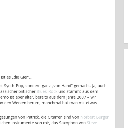
t ist es „die Gier“…
icht Synth-Pop, sondern ganz „von Hand“ gemacht. Ja, auch
lassischer britischer
Blues-Rock
und stammt aus dem
mo ist aber älter, bereits aus dem Jahre 2007 – wir
g an den Werken herum, manchmal hat man mit etwas
gesungen von Patrick, die Gitarren sind von
Norbert Bürger
tlichen Instrumente von mir, das Saxophon von
Steve