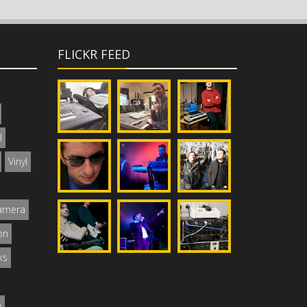
FLICKR FEED
I
Vinyl
Camera
on
ks
n