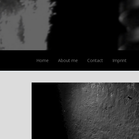
Home
About me
Contact
Imprint