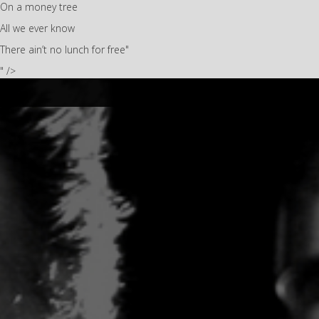
On a money tree
All we ever know
There ain’t no lunch for free"
" />