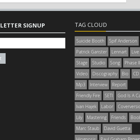
TAG CLOUD
LETTER SIGNUP
Suicide Booth
Spif Anderson
Patrick Ganster
Lennart
Live
t
Stage
Studio
Song
Phase II
Video
Discography
Bio
CD
Mp3
Interview
Report
Friendly Fire
SETI
God Is A 
Ivan Hajek
Labor
Coverversi
Lily
Mastering
Friends
Boo
Marc Staub
David Guetta
Hipgnosis
Paul Graham Brow