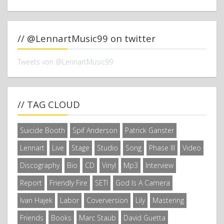
// @LennartMusic99 on twitter
Tweets von @LennartMusic99
// TAG CLOUD
Suicide Booth
Spif Anderson
Patrick Ganster
Lennart
Live
Stage
Studio
Song
Phase III
Video
Discography
Bio
CD
Vinyl
Mp3
Interview
Report
Friendly Fire
SETI
God Is A Camera
Ivan Hajek
Labor
Coverversion
Lily
Mastering
Friends
Books
Marc Staub
David Guetta