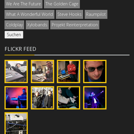
We Are The Future
The Golden Cage
What A Wonderful World
Steve Hooks
Raumpilot
Coldplay
Xylobands
Projekt Reinterpretation
FLICKR FEED