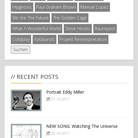
Hipgnosis
Paul Graham Brown
Manuel Lopez
We Are The Future
The Golden Cage
What A Wonderful World
Steve Hooks
Raumpilot
Coldplay
Xylobands
Projekt Reinterpretation
// RECENT POSTS
Portrait Eddy Miller
27.10.2017
NEW SONG: Watching The Universe
26.10.2017