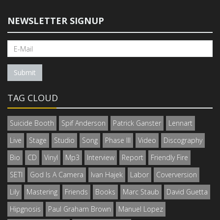
NEWSLETTER SIGNUP
Submit
TAG CLOUD
Suicide Booth
Spif Anderson
Patrick Ganster
Lennart
Live
Stage
Studio
Song
Phase III
Video
Discography
Bio
CD
Vinyl
Mp3
Interview
Report
Friendly Fire
SETI
God Is A Camera
Ivan Hajek
Labor
Coverversion
Lily
Mastering
Friends
Books
Marc Staub
David Guetta
Hipgnosis
Paul Graham Brown
Manuel Lopez