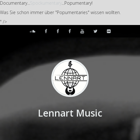
Documentary...
Spockumentary
...Popumentary!
Was Sie schon immer über "Popumentaries" wissen wollten.
" />
Lennart Music