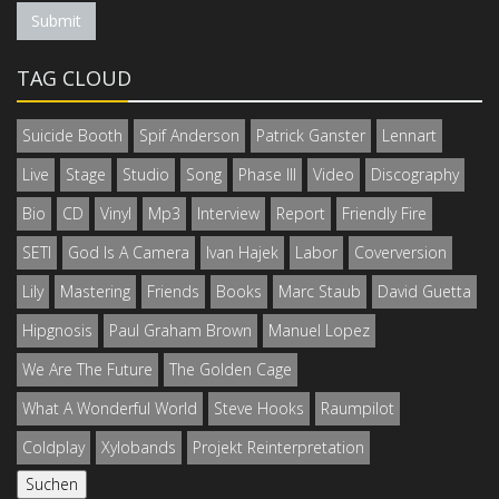
Submit
TAG CLOUD
Suicide Booth
Spif Anderson
Patrick Ganster
Lennart
Live
Stage
Studio
Song
Phase III
Video
Discography
Bio
CD
Vinyl
Mp3
Interview
Report
Friendly Fire
SETI
God Is A Camera
Ivan Hajek
Labor
Coverversion
Lily
Mastering
Friends
Books
Marc Staub
David Guetta
Hipgnosis
Paul Graham Brown
Manuel Lopez
We Are The Future
The Golden Cage
What A Wonderful World
Steve Hooks
Raumpilot
Coldplay
Xylobands
Projekt Reinterpretation