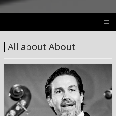
Toggl
navig
All about About