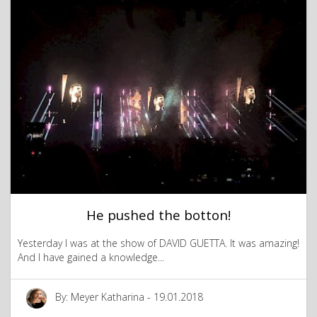
He pushed the botton!
Yesterday I was at the show of DAVID GUETTA. It was amazing!
And I have gained a knowledge...
By: Meyer Katharina - 19.01.2018