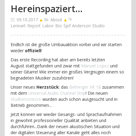
Hereinspaziert...
09.10.2017
About
Lennart
Report
Labor
Bio
Spif Anderson
Studio
Endlich ist die große Umbauaktion vorbei und wir starten
wieder
offiziell
!
Das erste Recording hat aber am bereits letzten
August stattgefunden und zwar mit
Manuel Lopez
und
seiner Gitarre! Wie immer ein großes Vergnügen einem so
begnadeten Musiker zuzuhören!
Unser neues
Herzstück
: das
Behringer XR 18
zusammen
mit dem
Universal Audio Channel Strip
! Die neuen
Studiomonitore
wurden auch schon ausgesucht und in
Betrieb genommen…
Jetzt können wir wieder Gesangs- und Sprachaufnahmen
in gewohnt professioneller Qualität anbieten und
durchführen...Dank der neuen akustischen Situation und
der digitalen Steuerung aller Kanäle geht alles noch