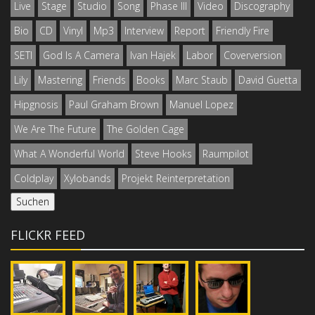
Live
Stage
Studio
Song
Phase III
Video
Discography
Bio
CD
Vinyl
Mp3
Interview
Report
Friendly Fire
SETI
God Is A Camera
Ivan Hajek
Labor
Coverversion
Lily
Mastering
Friends
Books
Marc Staub
David Guetta
Hipgnosis
Paul Graham Brown
Manuel Lopez
We Are The Future
The Golden Cage
What A Wonderful World
Steve Hooks
Raumpilot
Coldplay
Xylobands
Projekt Reinterpretation
FLICKR FEED