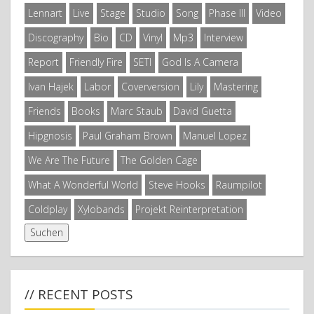
Lennart
Live
Stage
Studio
Song
Phase III
Video
Discography
Bio
CD
Vinyl
Mp3
Interview
Report
Friendly Fire
SETI
God Is A Camera
Ivan Hajek
Labor
Coverversion
Lily
Mastering
Friends
Books
Marc Staub
David Guetta
Hipgnosis
Paul Graham Brown
Manuel Lopez
We Are The Future
The Golden Cage
What A Wonderful World
Steve Hooks
Raumpilot
Coldplay
Xylobands
Projekt Reinterpretation
// RECENT POSTS