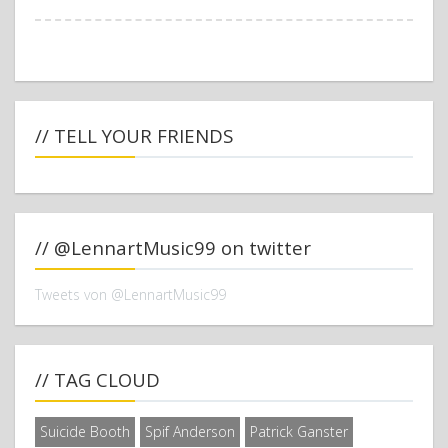
// TELL YOUR FRIENDS
// @LennartMusic99 on twitter
Tweets von @LennartMusic99
// TAG CLOUD
Suicide Booth
Spif Anderson
Patrick Ganster